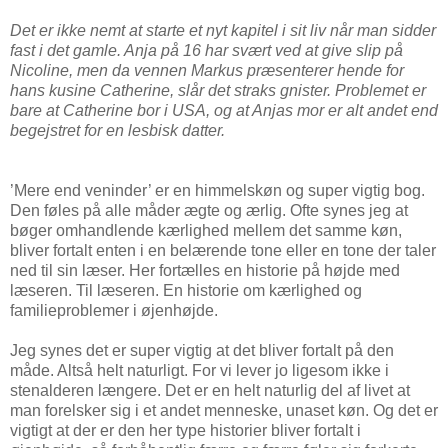
Det er ikke nemt at starte et nyt kapitel i sit liv når man sidder
fast i det gamle. Anja på 16 har svært ved at give slip på
Nicoline, men da vennen Markus præsenterer hende for
hans kusine Catherine, slår det straks gnister. Problemet er
bare at Catherine bor i USA, og at Anjas mor er alt andet end
begejstret for en lesbisk datter.
’Mere end veninder’ er en himmelskøn og super vigtig bog.
Den føles på alle måder ægte og ærlig. Ofte synes jeg at
bøger omhandlende kærlighed mellem det samme køn,
bliver fortalt enten i en belærende tone eller en tone der taler
ned til sin læser. Her fortælles en historie på højde med
læseren. Til læseren. En historie om kærlighed og
familieproblemer i øjenhøjde.
Jeg synes det er super vigtig at det bliver fortalt på den
måde. Altså helt naturligt. For vi lever jo ligesom ikke i
stenalderen længere. Det er en helt naturlig del af livet at
man forelsker sig i et andet menneske, unaset køn. Og det er
vigtigt at der er den her type historier bliver fortalt i